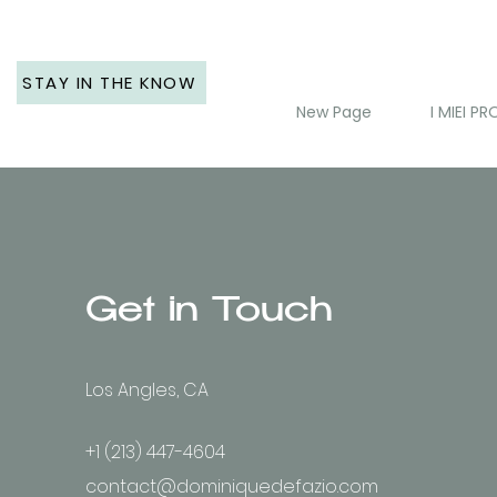
STAY IN THE KNOW
New Page
I MIEI P
Get in Touch
Los Angles, CA
+1 (213) 447-4604
contact@dominiquedefazio.com